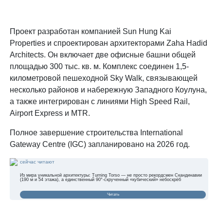
Проект разработан компанией Sun Hung Kai
Properties и спроектирован архитекторами Zaha Hadid
Architects. Он включает две офисные башни общей
площадью 300 тыс. кв. м. Комплекс соединен 1,5-
километровой пешеходной Sky Walk, связывающей
несколько районов и набережную Западного Коулуна,
а также интегрирован с линиями High Speed Rail,
Airport Express и MTR.
Полное завершение строительства International
Gateway Centre (IGC) запланировано на 2026 год.
сейчас читают
Из мира уникальной архитектуры: Turning Torso — не просто рекордсмен Скандинавии
(190 м и 54 этажа), а единственный 90°-скрученный «кубический» небоскрёб
Читать