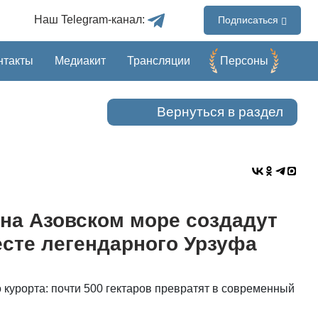
Наш Telegram-канал:
Подписаться
нтакты
Медиакит
Трансляции
Перcоны
Вернуться в раздел
 на Азовском море создадут
есте легендарного Урзуфа
курорта: почти 500 гектаров превратят в современный