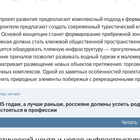
проект развития предполагает комплексный подход к форм
троители предлагают создать современный туристический к
. Основой концепции станет формирование прибрежной зон
жная должна стать ключевой общественной пространственно
уется оборудовать пляжную инфраструктуру — прогулочные
ние причалов позволит развивать водный туризм и маломер
матривает размещение новых объектов притяжения: торгов
ичных комплексов. Одной из заметных особенностей проект
нить природные элементы побережья с рекреационными про
йчас читают
35 годам, а лучше раньше, россияне должны успеть ро
остояться в профессии
Читать
стический центр и новая инфраструктур