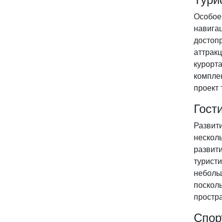
Особое
навигац
достопр
аттрак
курорта
компле
проект 
Гост
Развит
нескол
развит
туристи
неболь
поскол
простра
Спор