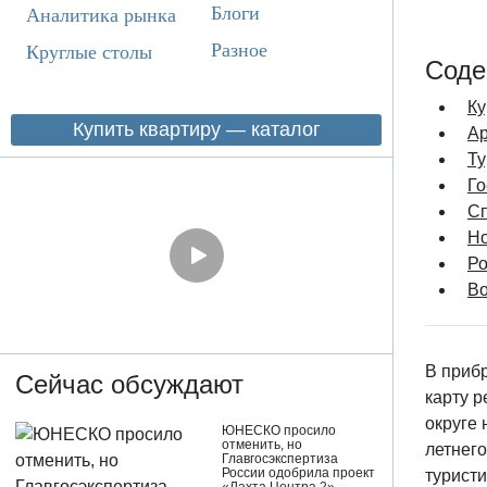
Блоги
Аналитика рынка
Разное
Круглые столы
Соде
Ку
Купить квартиру — каталог
Ар
Ту
Го
Сп
Но
Ро
Во
В приб
Сейчас обсуждают
карту 
округе
ЮНЕСКО просило
отменить, но
летнег
Главгосэкспертиза
России одобрила проект
турист