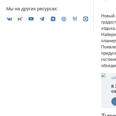
Мы на других ресурсах:
Новый 
градос
отдыха
Набере
планир
Появле
предус
гостин
объеди
се
К 
с
Тури