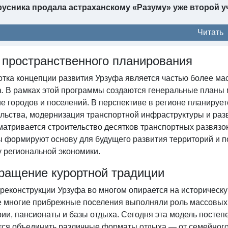
усника продала астраханскому «Разуму» уже второй у
Читать
 пространственного планирования
отка концепции развития Урзуфа является частью более м
а. В рамках этой программы создаются генеральные планы
ие городов и поселений. В перспективе в регионе планиру
ельства, модернизация транспортной инфраструктуры и раз
атривается строительство десятков транспортных развязок
ы формируют основу для будущего развития территорий и п
у региональной экономики.
ращение курортной традиции
реконструкции Урзуфа во многом опирается на историческу
е многие прибрежные поселения выполняли роль массовых 
рии, пансионаты и базы отдыха. Сегодня эта модель пост
тся объединить различные форматы отдыха — от семейного 