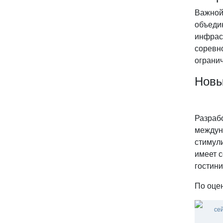
Важной
объеди
инфраст
соревно
ограни
Новы
Разраб
междун
стимули
имеет с
гостини
По оце
се