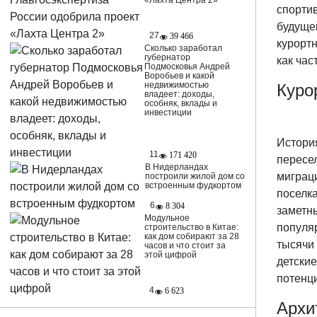
«Лахта Центра 2»
спорти
будуще
27
39 466
курортн
Сколько заработал
губернатор
как час
Подмосковья Андрей
Воробьев и какой
недвижимостью
Куро
владеет: доходы,
особняк, вклады и
инвестиции
История
11
171 420
пересе
В Нидерландах
миграц
построили жилой дом со
встроенным фудкортом
поселка
6
8 304
заметны
Модульное
популя
строительство в Китае:
как дом собирают за 28
тысячи
часов и что стоит за
этой цифрой
детски
потенци
4
6 623
Архи