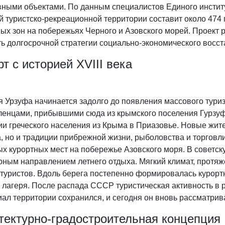
вными объектами. По данным специалистов Единого инстит
й туристско-рекреационной территории составит около 474
ых зон на побережьях Черного и Азовского морей. Проект р
ть долгосрочной стратегии социально-экономического восс
рт с историей XVIII века
 Урзуфа начинается задолго до появления массового туриз
ленцами, прибывшими сюда из крымского поселения Гурзу
ии греческого населения из Крыма в Приазовье. Новые жит
, но и традиции прибрежной жизни, рыболовства и торговл
х курортных мест на побережье Азовского моря. В советск
рным направлением летнего отдыха. Мягкий климат, протя
 туристов. Вдоль берега постепенно формировалась курорт
е лагеря. После распада СССР туристическая активность в
ал территории сохранился, и сегодня он вновь рассматрива
тектурно-градостроительная концепция