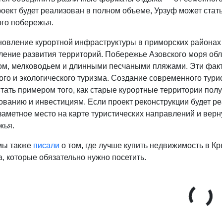
оект будет реализован в полном объеме, Урзуф может стат
ого побережья.
новление курортной инфраструктуры в приморских районах 
ление развития территорий. Побережье Азовского моря об
ом, мелководьем и длинными песчаными пляжами. Эти факт
го и экологического туризма. Создание современного тури
тать примером того, как старые курортные территории пол
ованию и инвестициям. Если проект реконструкции будет р
заметное место на карте туристических направлений и верну
жья.
мы также
писали
о том, где лучше купить недвижимость в К
, которые обязательно нужно посетить.