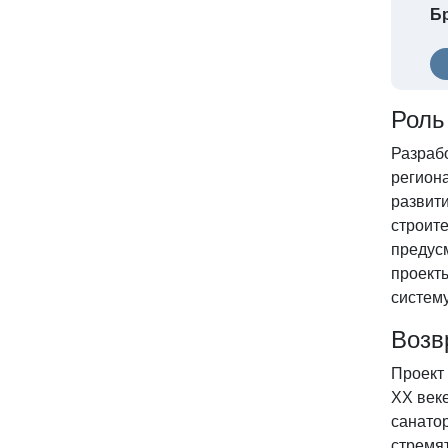
Бр
Роль
Разраб
регион
развит
строит
предусм
проект
систем
Возв
Проект 
XX век
санато
стремя