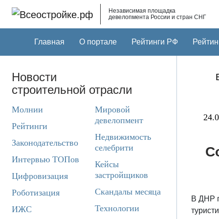
Skip to main content
Независимая площадка
девелопмента России и стран СНГ
Главная
О портале
Рейтинги РФ
Рейтин
Новости
строительной отрасли
Молнии
Мировой
24.0
девелопмент
Рейтинги
Недвижимость
Законодательство
селебрити
С
Интервью ТОПов
Кейсы
застройщиков
Цифровизация
Скандалы месяца
Роботизация
В ДНР г
Технологии
ИЖС
туристи