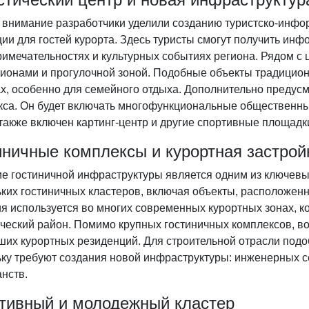
 внимание разработчики уделили созданию туристско-инфо
ии для гостей курорта. Здесь туристы смогут получить ин
имечательностях и культурных событиях региона. Рядом с 
ционами и прогулочной зоной. Подобные объекты традицио
х, особенно для семейного отдыха. Дополнительно предусм
кса. Он будет включать многофункциональные общественные
также включен картинг-центр и другие спортивные площадк
иничные комплексы и курортная застрой
ие гостиничной инфраструктуры является одним из ключевы
ьких гостиничных кластеров, включая объекты, расположен
ия используется во многих современных курортных зонах, 
ческий район. Помимо крупных гостиничных комплексов, во
ших курортных резиденций. Для строительной отрасли подо
ьку требуют создания новой инфраструктуры: инженерных с
нств.
тивный и молодежный кластер