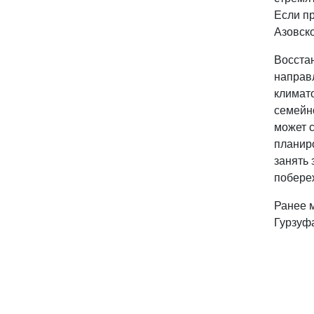
Если пр
Азовск
Восста
направ
климат
семейно
может с
планир
занять 
побере
Ранее 
Гурзуфа