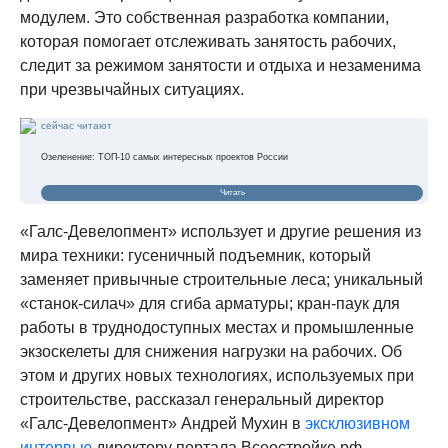
модулем. Это собственная разработка компании,
которая помогает отслеживать занятость рабочих,
следит за режимом занятости и отдыха и незаменима
при чрезвычайных ситуациях.
сейчас читают
Озеленение: ТОП-10 самых интересных проектов России
Читать
«Галс-Девелопмент» использует и другие решения из
мира техники: гусеничный подъемник, который
заменяет привычные строительные леса; уникальный
«станок-силач» для сгиба арматуры; кран-паук для
работы в труднодоступных местах и промышленные
экзоскелеты для снижения нагрузки на рабочих. Об
этом и других новых технологиях, используемых при
строительстве, рассказал генеральный директор
«Галс-Девелопмент» Андрей Мухин в
эксклюзивном
интервью
директору портала Всеостройке.рф