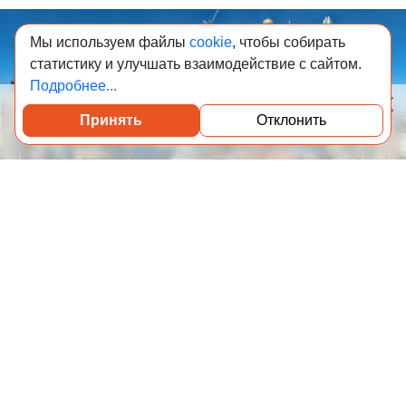
Мы используем файлы
cookie
, чтобы собирать
статистику и улучшать взаимодействие с сайтом.
Подробнее...
Принять
Отклонить
Посмотреть каталог проверенных квартир
05-08-2026 15:00
2 018
Дубай снова бьёт рекорды: 10 самых высоких
небоскрёбов, которые строятся прямо сейчас
Редакция Всеостройке.рф объясняет, что такое
«вертикальные кварталы» в Дубае и как одна башня
заменяет целый район.