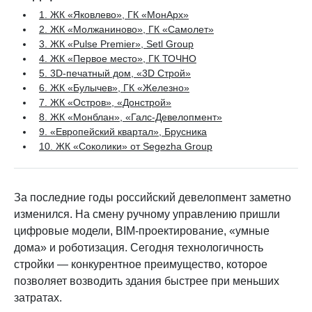
1. ЖК «Яковлево», ГК «МонАрх»
2. ЖК «Молжаниново», ГК «Самолет»
3. ЖК «Pulse Premier», Setl Group
4. ЖК «Первое место», ГК ТОЧНО
5. 3D-печатный дом, «3D Строй»
6. ЖК «Булычев», ГК «Железно»
7. ЖК «Остров», «Донстрой»
8. ЖК «Монблан», «Галс-Девелопмент»
9. «Европейский квартал», Брусника
10. ЖК «Соколики» от Segezha Group
За последние годы российский девелопмент заметно
изменился. На смену ручному управлению пришли
цифровые модели, BIM-проектирование, «умные
дома» и роботизация. Сегодня технологичность
стройки — конкурентное преимущество, которое
позволяет возводить здания быстрее при меньших
затратах.