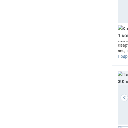
Квар
лес,
Подр