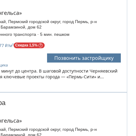
нгельса»
ай, Пермский городской округ, город Пермь, р-н
 Барамзиной, дом 62
нного транспорта · 5 мин. пешком
77 ₽/м²
Скидка 1,5%
Позвонить застройщику
йщика
 минут до центра. В шаговой доступности Черняевский
еся ключевые проекты города — «Пермь-Сити» и...
ра
нгельса»
ай, Пермский городской округ, город Пермь, р-н
 Барамзиной, дом 62