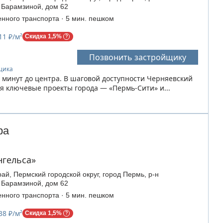
 Барамзиной, дом 62
нного транспорта · 5 мин. пешком
11 ₽/м²
Скидка 1,5%
Позвонить застройщику
йщика
 минут до центра. В шаговой доступности Черняевский
еся ключевые проекты города — «Пермь-Сити» и...
ра
нгельса»
ай, Пермский городской округ, город Пермь, р-н
 Барамзиной, дом 62
нного транспорта · 5 мин. пешком
38 ₽/м²
Скидка 1,5%