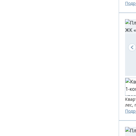
Подр
Квар
лес,
Подр