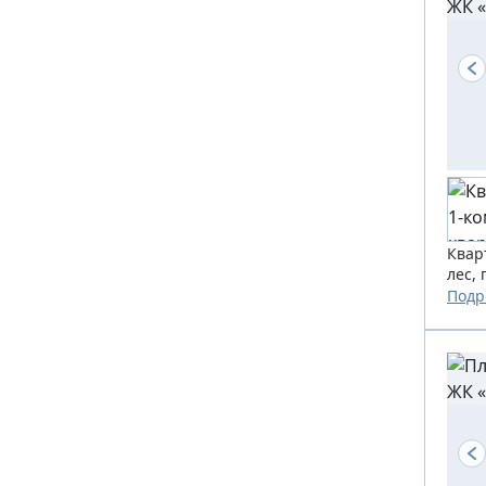
Квар
лес,
Подр