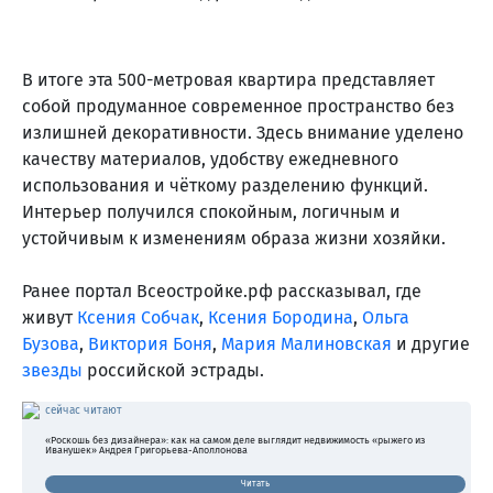
В итоге эта 500-метровая квартира представляет
собой продуманное современное пространство без
излишней декоративности. Здесь внимание уделено
качеству материалов, удобству ежедневного
использования и чёткому разделению функций.
Интерьер получился спокойным, логичным и
устойчивым к изменениям образа жизни хозяйки.
Ранее портал Всеостройке.рф рассказывал, где
живут
Ксения Собчак
,
Ксения Бородина
,
Ольга
Бузова
,
Виктория Боня
,
Мария Малиновская
и другие
звезды
российской эстрады.
сейчас читают
«Роскошь без дизайнера»: как на самом деле выглядит недвижимость «рыжего из
Иванушек» Андрея Григорьева-Аполлонова
Читать