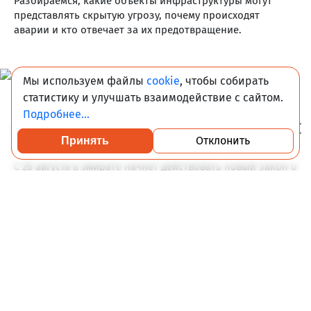
Разбираемся, какие объекты инфраструктуры могут
представлять скрытую угрозу, почему происходят
аварии и кто отвечает за их предотвращение.
Мы используем файлы
cookie
, чтобы собирать
статистику и улучшать взаимодействие с сайтом.
06-08-2026 16:30
1 757
Подробнее...
В Дубае арендаторам запретят пересдавать
Отклонить
Принять
Посмотреть каталог проверенных квартир
квартиры
С 26 августа в эмирате начнет действовать новый закон о
совместном жилье — теперь сдавать комнаты и койко-
места смогут только собственники либо
лицензированные компании, работающие от их имени.
Мировой девелопмент