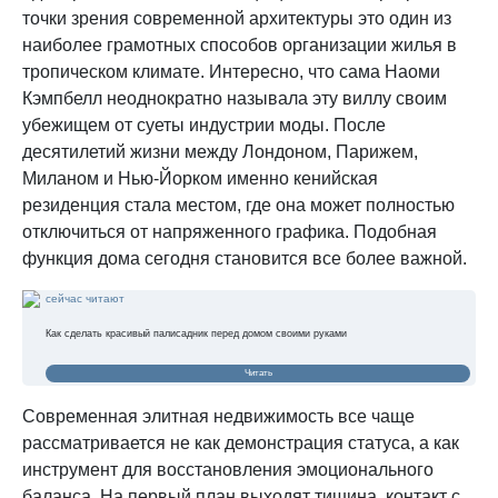
точки зрения современной архитектуры это один из
наиболее грамотных способов организации жилья в
тропическом климате. Интересно, что сама Наоми
Кэмпбелл неоднократно называла эту виллу своим
убежищем от суеты индустрии моды. После
десятилетий жизни между Лондоном, Парижем,
Миланом и Нью-Йорком именно кенийская
резиденция стала местом, где она может полностью
отключиться от напряженного графика. Подобная
функция дома сегодня становится все более важной.
сейчас читают
Как сделать красивый палисадник перед домом своими руками
Читать
Современная элитная недвижимость все чаще
рассматривается не как демонстрация статуса, а как
инструмент для восстановления эмоционального
баланса. На первый план выходят тишина, контакт с