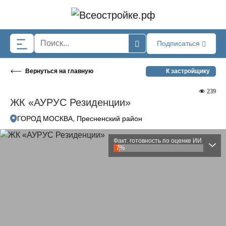
Skip to main content
Подписаться
Вернуться на главную
К застройщику
239
ЖК «АУРУС Резиденции»
ГОРОД МОСКВА, Пресненский район
Факт. готовность по оценке ИИ
7%