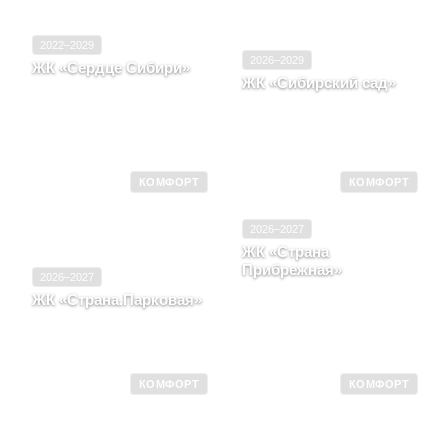
2022–2029
2026–2029
ЖК «Сердце Сибири»
ЖК «Сибирский сад»
Тюменская область,
Город Тюмень,
Свердловская область,
Харьковская, д. 72,
Город Екатеринбург,
корпус 1
Тракт Сибирский
КОМФОРТ
КОМФОРТ
2026–2027
ЖК «Страна
Прибрежная»
2026–2027
Тюменская область,
ЖК «Страна.Парковая»
Город Тюмень, Улица
Московская область,
Мельникайте, д. 42,
Город Мытищи
корпус 1
КОМФОРТ
КОМФОРТ