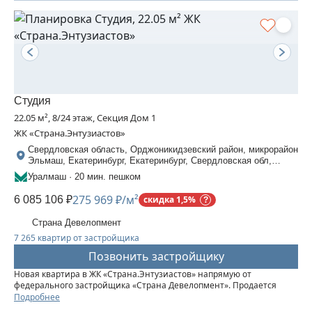
Студия
22.05 м², 8/24 этаж, Секция Дом 1
ЖК «Страна.Энтузиастов»
Свердловская область, Орджоникидзевский район, микрорайон
Эльмаш, Екатеринбург, Екатеринбург, Свердловская обл,
Орджоникидзевский район, Шефская, 22/1
Уралмаш · 20 мин. пешком
275 969 ₽/м²
6 085 106 ₽
скидка 1,5%
Страна Девелопмент
7 265 квартир от застройщика
Позвонить застройщику
Новая квартира в ЖК «‎Страна.Энтузиастов» напрямую от
федерального застройщика «‎Страна Девелопмент». Продается
студия на 8 этаже от застройщика “Страна Девелопмент”. Площадь
Подробнее
квартиры 22,05 кв. м. ЖК «‎Страна.Энтузиастов» Жилой комплекс...