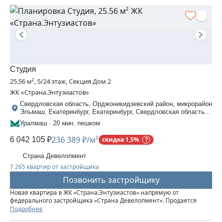
Студия
25.56 м², 5/24 этаж, Секция Дом 2
ЖК «Страна.Энтузиастов»
Свердловская область, Орджоникидзевский район, микрорайон
Эльмаш, Екатеринбург, Екатеринбург, Свердловская область,
Шефская, 30
Уралмаш · 20 мин. пешком
236 389 ₽/м²
6 042 105 ₽
скидка 1,5%
Страна Девелопмент
7 265 квартир от застройщика
Позвонить застройщику
Новая квартира в ЖК «‎Страна.Энтузиастов» напрямую от
федерального застройщика «‎Страна Девелопмент». Продается
студия площадью 25,56 кв. м. на 5 этаже от застройщика “Страна
Подробнее
Девелопмент” Жилой комплекс «‎Страна.Энтузиастов» — это...