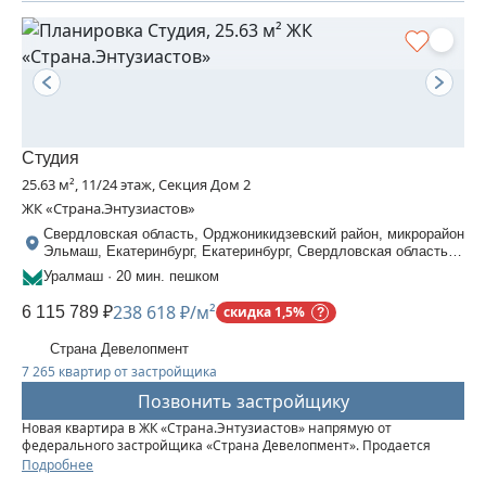
Студия
25.63 м², 11/24 этаж, Секция Дом 2
ЖК «Страна.Энтузиастов»
Свердловская область, Орджоникидзевский район, микрорайон
Эльмаш, Екатеринбург, Екатеринбург, Свердловская область,
Шефская, 30
Уралмаш · 20 мин. пешком
238 618 ₽/м²
6 115 789 ₽
скидка 1,5%
Страна Девелопмент
7 265 квартир от застройщика
Позвонить застройщику
Новая квартира в ЖК «‎Страна.Энтузиастов» напрямую от
федерального застройщика «‎Страна Девелопмент». Продается
студия площадью 25,63 кв. м. на 11 этаже от застройщика “Страна
Подробнее
Девелопмент” Жилой комплекс «‎Страна.Энтузиастов» — это...