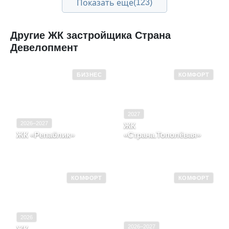
Показать ещё
(123)
Другие ЖК застройщика Страна
Девелопмент
БИЗНЕС
КОМФОРТ
2027
2026–2027
ЖК
ЖК «Репаблик»
«Страна.Тополёвая»
Москва, Пресненский
Новосибирская область,
район
Город Новосибирск
КОМФОРТ
КОМФОРТ
2026
2026–2027