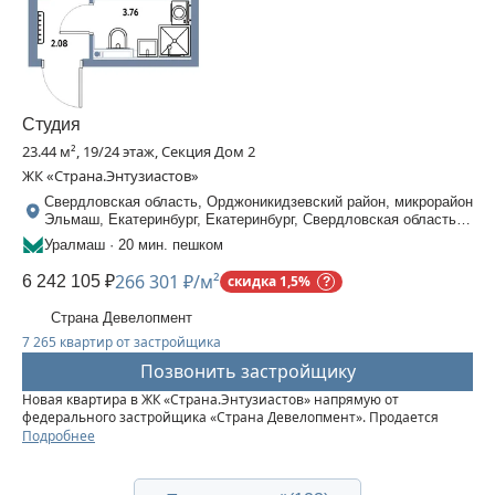
Студия
23.44 м², 19/24 этаж, Секция Дом 2
ЖК «Страна.Энтузиастов»
Свердловская область, Орджоникидзевский район, микрорайон
Эльмаш, Екатеринбург, Екатеринбург, Свердловская область,
Шефская, 30
Уралмаш · 20 мин. пешком
266 301 ₽/м²
6 242 105 ₽
скидка 1,5%
Страна Девелопмент
7 265 квартир от застройщика
Позвонить застройщику
Новая квартира в ЖК «‎Страна.Энтузиастов» напрямую от
федерального застройщика «‎Страна Девелопмент». Продается
студия площадью 23,44 кв. м. на 19 этаже от застройщика “Страна
Подробнее
Девелопмент” Жилой комплекс «‎Страна.Энтузиастов» — это...