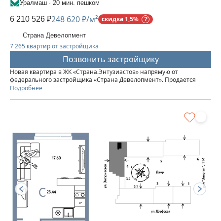
Уралмаш · 20 мин. пешком
248 620 ₽/м²
6 210 526 ₽
скидка 1,5%
Страна Девелопмент
7 265 квартир от застройщика
Позвонить застройщику
Новая квартира в ЖК «‎Страна.Энтузиастов» напрямую от
федерального застройщика «‎Страна Девелопмент». Продается
студия площадью 24,98 кв. м. на 6 этаже от застройщика “Страна
Подробнее
Девелопмент” Жилой комплекс «‎Страна.Энтузиастов» — это...