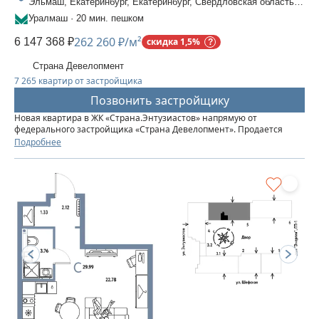
Эльмаш, Екатеринбург, Екатеринбург, Свердловская область,
Шефская, 30
Уралмаш · 20 мин. пешком
262 260 ₽/м²
6 147 368 ₽
скидка 1,5%
Страна Девелопмент
7 265 квартир от застройщика
Позвонить застройщику
Новая квартира в ЖК «‎Страна.Энтузиастов» напрямую от
федерального застройщика «‎Страна Девелопмент». Продается
студия площадью 23,44 кв. м. на 14 этаже от застройщика “Страна
Подробнее
Девелопмент” Жилой комплекс «‎Страна.Энтузиастов» — это...