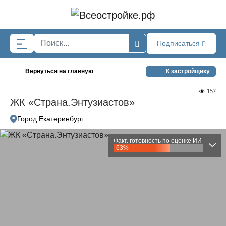
Skip to main content
Подписаться
Вернуться на главную
К застройщику
157
ЖК «Страна.Энтузиастов»
Город Екатеринбург
Факт. готовность по оценке ИИ
63%