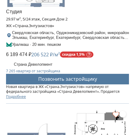
Студия
29.97 м², 5/24 этаж, Секция Дом 2
ЖК «Страна.Энтузиастов»
Свердловская область, Орджоникидзевский район, микрорайон
Эльмаш, Екатеринбург, Екатеринбург, Свердловская область,
Шефская, 30
Уралмаш · 20 мин. пешком
206 522 ₽/м²
6 189 474 ₽
скидка 1,5%
Страна Девелопмент
7 265 квартир от застройщика
Позвонить застройщику
Новая квартира в ЖК «‎Страна.Энтузиастов» напрямую от
федерального застройщика «‎Страна Девелопмент». Продается
студия площадью 29,97 кв. м. на 5 этаже от застройщика “Страна
Подробнее
Девелопмент” Жилой комплекс «‎Страна.Энтузиастов» — это...