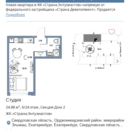
Новая квартира в ЖК «‎Страна.Энтузиастов» напрямую от
федерального застройщика «‎Страна Девелопмент». Продается
студия площадью 25,56 кв. м. на 8 этаже от застройщика “Страна
Подробнее
Девелопмент” Жилой комплекс «‎Страна.Энтузиастов» — это...
Студия
24.98 м², 6/24 этаж, Секция Дом 2
ЖК «Страна.Энтузиастов»
Свердловская область, Орджоникидзевский район, микрорайон
Эльмаш, Екатеринбург, Екатеринбург, Свердловская область,
Шефская, 30