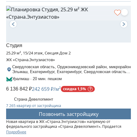
Студия
25.29 м², 15/24 этаж, Секция Дом 2
ЖК «Страна.Энтузиастов»
Свердловская область, Орджоникидзевский район, микрорайон
Эльмаш, Екатеринбург, Екатеринбург, Свердловская область,
Шефская, 30
Уралмаш · 20 мин. пешком
242 659 ₽/м²
6 136 842 ₽
скидка 1,5%
Страна Девелопмент
7 265 квартир от застройщика
Позвонить застройщику
Новая квартира в ЖК «‎Страна.Энтузиастов» напрямую от
федерального застройщика «‎Страна Девелопмент». Продается
студия площадью 25,29 кв. м. на 15 этаже от застройщика “Страна
Подробнее
Девелопмент” Жилой комплекс «‎Страна.Энтузиастов» — это...