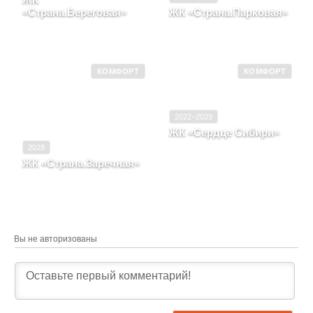
ЖК
«Страна.Береговая»
ЖК «Страна.Парковая»
Новосибирская область,
Московская область,
Город Новосибирск
Город Мытищи
КОМФОРТ
КОМФОРТ
2022–2029
ЖК «Сердце Сибири»
Тюменская область,
2028
Город Тюмень,
ЖК «Страна.Заречная»
Харьковская, д. 72,
Москва, Район Марьино
корпус 1
Вы не авторизованы