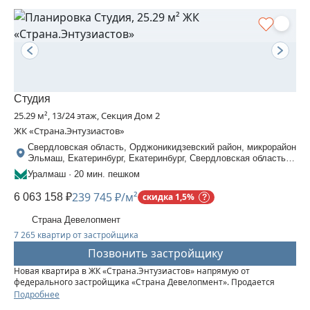
Студия
25.29 м², 13/24 этаж, Секция Дом 2
ЖК «Страна.Энтузиастов»
Свердловская область, Орджоникидзевский район, микрорайон
Эльмаш, Екатеринбург, Екатеринбург, Свердловская область,
Шефская, 30
Уралмаш · 20 мин. пешком
239 745 ₽/м²
6 063 158 ₽
скидка 1,5%
Страна Девелопмент
7 265 квартир от застройщика
Позвонить застройщику
Новая квартира в ЖК «‎Страна.Энтузиастов» напрямую от
федерального застройщика «‎Страна Девелопмент». Продается
студия площадью 25,29 кв. м. на 13 этаже от застройщика “Страна
Подробнее
Девелопмент” Жилой комплекс «‎Страна.Энтузиастов» — это...