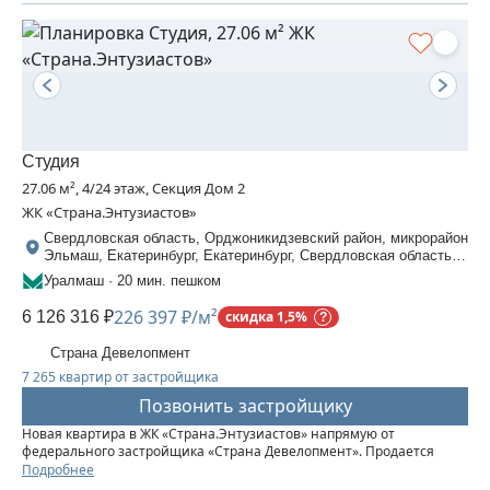
Студия
27.06 м², 4/24 этаж, Секция Дом 2
ЖК «Страна.Энтузиастов»
Свердловская область, Орджоникидзевский район, микрорайон
Эльмаш, Екатеринбург, Екатеринбург, Свердловская область,
Шефская, 30
Уралмаш · 20 мин. пешком
226 397 ₽/м²
6 126 316 ₽
скидка 1,5%
Страна Девелопмент
7 265 квартир от застройщика
Позвонить застройщику
Новая квартира в ЖК «‎Страна.Энтузиастов» напрямую от
федерального застройщика «‎Страна Девелопмент». Продается
студия площадью 27,06 кв. м. на 4 этаже от застройщика “Страна
Подробнее
Девелопмент” Жилой комплекс «‎Страна.Энтузиастов» — это...