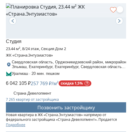
Студия
23.44 м², 8/24 этаж, Секция Дом 2
ЖК «Страна.Энтузиастов»
Свердловская область, Орджоникидзевский район, микрорайон
Эльмаш, Екатеринбург, Екатеринбург, Свердловская область,
Шефская, 30
Уралмаш · 20 мин. пешком
257 769 ₽/м²
6 042 105 ₽
скидка 1,5%
Страна Девелопмент
7 265 квартир от застройщика
Позвонить застройщику
Новая квартира в ЖК «‎Страна.Энтузиастов» напрямую от
федерального застройщика «‎Страна Девелопмент». Продается
студия площадью 23,44 кв. м. на 8 этаже от застройщика “Страна
Подробнее
Девелопмент” Жилой комплекс «‎Страна.Энтузиастов» — это...