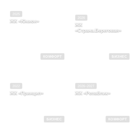
2025
2026
ЖК «Юнион»
ЖК
Тюменская область,
«Страна.Береговая»
Город Тюмень, Улица
Интернациональная, д.
Новосибирская область,
199, корпус 10
Город Новосибирск
КОМФОРТ
БИЗНЕС
2022
2026–2027
ЖК «Принцип»
ЖК «Репаблик»
Санкт-Петербург, ул
Москва, Пресненский
Двинская, д. 6
район
БИЗНЕС
КОМФОРТ