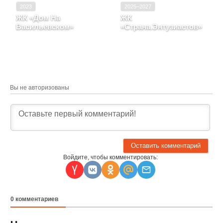
2023
2025–2027
ЖК «Дом На
ЖК
Васильевском»
«Страна.Энтузиастов»
Санкт-Петербург, ул
Свердловская область,
Беринга, д. 27, корпус 6
Город Екатеринбург
Вы не авторизованы
Войдите, чтобы комментировать:
0
комментариев