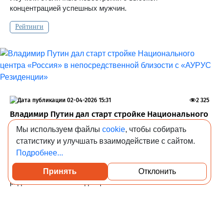
концентрацией успешных мужчин.
Рейтинги
02-04-2026 15:31
2 325
Владимир Путин дал старт стройке Национального
центра «Россия» в непосредственной близости с
Мы используем файлы
cookie
, чтобы собирать
«АУРУС Резиденции»
статистику и улучшать взаимодействие с сайтом.
В локации Сити-2 реализуются проекты федерального
Подробнее...
масштаба. Подтверждением этого стал официальный
Принять
Отклонить
старт строительства Национального центра «Россия»
рядом с «АУРУС Резиденции».