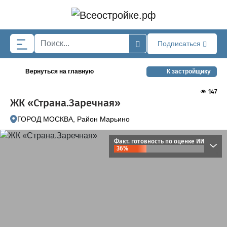
Skip to main content
Подписаться
Вернуться на главную
К застройщику
147
ЖК «Страна.Заречная»
ГОРОД МОСКВА, Район Марьино
Факт. готовность по оценке ИИ
36%