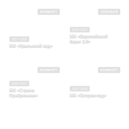
КОМФОРТ
ТИПОВОЙ
2019–2027
ЖК «Европейский
2027–2029
берег 2.0»
ЖК «Уральский сад»
Тюменская область, г.
Свердловская область,
Тюмень, ул Газовиков, д.
Город Екатеринбург
73, корпус 2
КОМФОРТ
КОМФОРТ
2026–2027
2027–2030
ЖК «Страна
Прибрежная»
ЖК «Остров-сад»
Тюменская область,
Тюменская область,
Город Тюмень, Улица
Город Тюмень, Улица
Мельникайте, д. 42,
Краснооктябрьская, д.
корпус 1
10, корпус 3