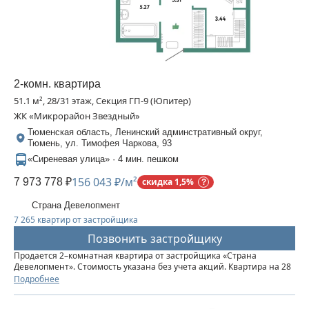
2-комн. квартира
51.1 м², 28/31 этаж, Секция ГП-9 (Юпитер)
ЖК «Микрорайон Звездный»
Тюменская область, Ленинский админстративный округ,
Тюмень, ул. Тимофея Чаркова, 93
«Сиреневая улица» · 4 мин. пешком
156 043 ₽/м²
7 973 778 ₽
скидка 1,5%
Страна Девелопмент
7 265 квартир от застройщика
Позвонить застройщику
Продается 2–комнатная квартира от застройщика «Страна
Девелопмент». Стоимость указана без учета акций. Квартира на 28
этаже, площадь квартиры 51,1 кв. м. Сдача — в 3 квартале 2025
Подробнее
года. Четыре 32-этажные башни со смещенными осями,...