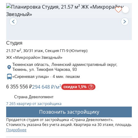
Студия
21.57 м², 30/31 этаж, Секция ГП-9 (Юпитер)
ЖК «Микрорайон Звездный»
Тюменская область, Ленинский админстративный округ,
Тюмень, ул. Тимофея Чаркова, 93
«Сиреневая улица» · 4 мин. пешком
294 648 ₽/м²
6 355 556 ₽
скидка 1,5%
Страна Девелопмент
7 265 квартир от застройщика
Позвонить застройщику
Продается студия от застройщика «Страна Девелопмент».
Стоимость указана без учета акций. Квартира на 30 этаже, площадь
квартиры 21,57 кв. м. Сдача — в 3 квартале 2025 года. Четыре 32-
Подробнее
этажные башни со смещенными осями, объединенные общим...