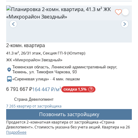
2-комн. квартира
41.3 м², 26/31 этаж, Секция ГП-9 (Юпитер)
ЖК «Микрорайон Звездный»
Тюменская область, Ленинский админстративный округ,
Тюмень, ул. Тимофея Чаркова, 93
«Сиреневая улица» · 4 мин. пешком
164 447 ₽/м²
6 791 667 ₽
скидка 1,5%
Страна Девелопмент
7 265 квартир от застройщика
Позвонить застройщику
Продается 2–комнатная квартира от застройщика «Страна
Девелопмент». Стоимость указана без учета акций. Квартира на 26
этаже, площадь квартиры 41,3 кв. м. Сдача — в 3 квартале 2025
Подробнее
года. Четыре 32-этажные башни со смещенными осями,...