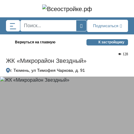
Skip to main content
Подписаться
Вернуться на главную
К застройщику
128
ЖК «Микрорайон Звездный»
г. Тюмень, ул Тимофея Чаркова, д. 91