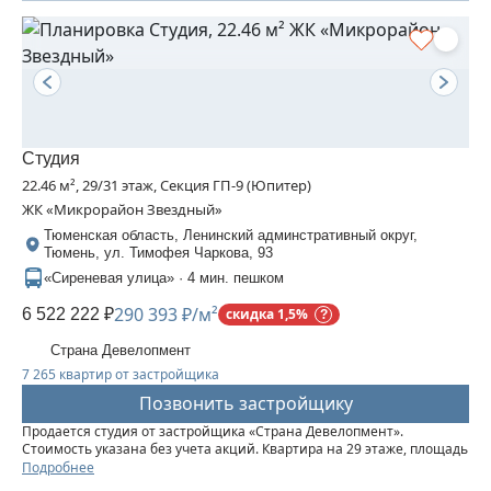
Студия
22.46 м², 29/31 этаж, Секция ГП-9 (Юпитер)
ЖК «Микрорайон Звездный»
Тюменская область, Ленинский админстративный округ,
Тюмень, ул. Тимофея Чаркова, 93
«Сиреневая улица» · 4 мин. пешком
290 393 ₽/м²
6 522 222 ₽
скидка 1,5%
Страна Девелопмент
7 265 квартир от застройщика
Позвонить застройщику
Продается студия от застройщика «Страна Девелопмент».
Стоимость указана без учета акций. Квартира на 29 этаже, площадь
квартиры 22,46 кв. м. Сдача — в 3 квартале 2025 года. Четыре 32-
Подробнее
этажные башни со смещенными осями, объединенные общим...