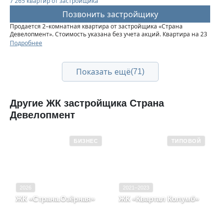
7 265 квартир от застройщика
Позвонить застройщику
Продается 2–комнатная квартира от застройщика «Страна
Девелопмент». Стоимость указана без учета акций. Квартира на 23
этаже, площадь квартиры 43,09 кв. м. Сдача — в 3 квартале 2025
Подробнее
года. Четыре 32-этажные башни со смещенными осями,...
Показать ещё
(71)
Другие ЖК застройщика Страна
Девелопмент
БИЗНЕС
ТИПОВОЙ
2026
2021–2023
ЖК «Страна.Озёрная»
ЖК «Квартал Колумб»
Москва, Район Очаково-
Тюменская область, г.
Матвеевское
Тюмень, д. 395