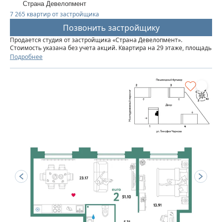
Страна Девелопмент
7 265 квартир от застройщика
Позвонить застройщику
Продается студия от застройщика «Страна Девелопмент».
Стоимость указана без учета акций. Квартира на 29 этаже, площадь
квартиры 29 кв. м. Сдача — в 3 квартале 2025 года. Четыре 32-
Подробнее
этажные башни со смещенными осями, объединенные общим...