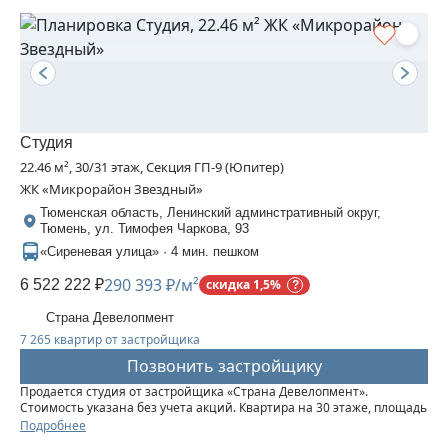
Студия
22.46 м², 30/31 этаж, Секция ГП-9 (Юпитер)
ЖК «Микрорайон Звездный»
Тюменская область, Ленинский админстративный округ,
Тюмень, ул. Тимофея Чаркова, 93
«Сиреневая улица» · 4 мин. пешком
290 393 ₽/м²
6 522 222 ₽
скидка 1,5%
Страна Девелопмент
7 265 квартир от застройщика
Позвонить застройщику
Продается студия от застройщика «Страна Девелопмент».
Стоимость указана без учета акций. Квартира на 30 этаже, площадь
квартиры 22,46 кв. м. Сдача — в 3 квартале 2025 года. Четыре 32-
Подробнее
этажные башни со смещенными осями, объединенные общим...