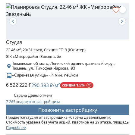
Студия
22.46 м², 29/31 этаж, Секция ГП-9 (Юпитер)
ЖК «Микрорайон Звездный»
Тюменская область, Ленинский админстративный округ,
Тюмень, ул. Тимофея Чаркова, 93
«Сиреневая улица» · 4 мин. пешком
290 393 ₽/м²
6 522 222 ₽
скидка 1,5%
Страна Девелопмент
7 265 квартир от застройщика
Позвонить застройщику
Продается студия от застройщика «Страна Девелопмент».
Стоимость указана без учета акций. Квартира на 29 этаже, площадь
квартиры 22,46 кв. м. Сдача — в 3 квартале 2025 года. Четыре 32-
Подробнее
этажные башни со смещенными осями, объединенные общим...