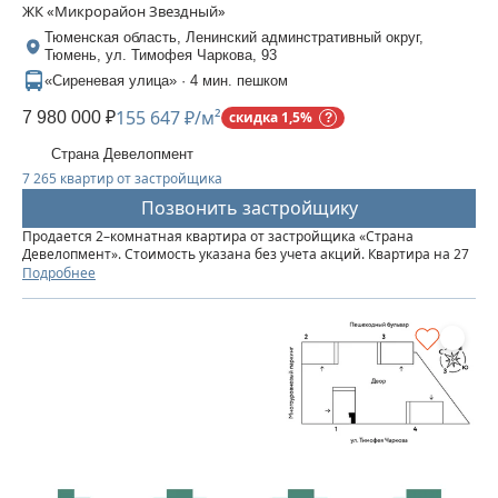
ЖК «Микрорайон Звездный»
Тюменская область, Ленинский админстративный округ,
Тюмень, ул. Тимофея Чаркова, 93
«Сиреневая улица» · 4 мин. пешком
155 647 ₽/м²
7 980 000 ₽
скидка 1,5%
Страна Девелопмент
7 265 квартир от застройщика
Позвонить застройщику
Продается 2–комнатная квартира от застройщика «Страна
Девелопмент». Стоимость указана без учета акций. Квартира на 27
этаже, площадь квартиры 51,27 кв. м. Сдача — в 3 квартале 2025
Подробнее
года. Четыре 32-этажные башни со смещенными осями,...