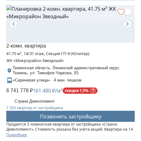
2-комн. квартира
41.75 м², 14/31 этаж, Секция ГП-9 (Юпитер)
ЖК «Микрорайон Звездный»
Тюменская область, Ленинский админстративный округ,
Тюмень, ул. Тимофея Чаркова, 93
«Сиреневая улица» · 4 мин. пешком
161 480 ₽/м²
6 741 778 ₽
скидка 1,5%
Страна Девелопмент
7 265 квартир от застройщика
Позвонить застройщику
Продается 2–комнатная квартира от застройщика «Страна
Девелопмент». Стоимость указана без учета акций. Квартира на 14
этаже, площадь квартиры 41,75 кв. м. Сдача — в 3 квартале 2025
Подробнее
года. Четыре 32-этажные башни со смещенными осями,...