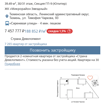
39.49 м², 30/31 этаж, Секция ГП-9 (Юпитер)
ЖК «Микрорайон Звездный»
Тюменская область, Ленинский админстративный округ,
Тюмень, ул. Тимофея Чаркова, 93
«Сиреневая улица» · 4 мин. пешком
188 852 ₽/м²
7 457 777 ₽
скидка 1,5%
Страна Девелопмент
7 265 квартир от застройщика
Позвонить застройщику
Продается 2–комнатная квартира от застройщика «Страна
Девелопмент». Стоимость указана без учета акций. Квартира на 30
этаже, площадь квартиры 39,49 кв. м. Сдача — в 3 квартале 2025
Подробнее
года. Четыре 32-этажные башни со смещенными осями,...