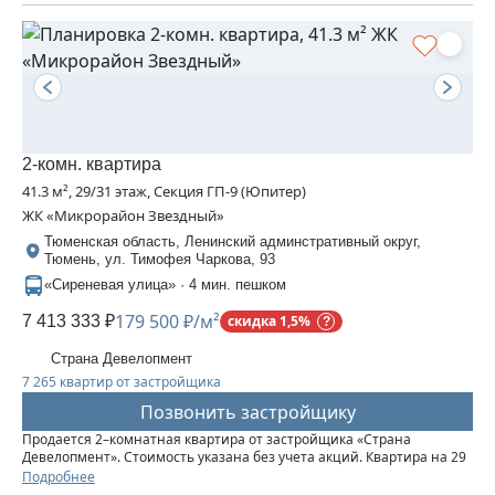
2-комн. квартира
41.3 м², 29/31 этаж, Секция ГП-9 (Юпитер)
ЖК «Микрорайон Звездный»
Тюменская область, Ленинский админстративный округ,
Тюмень, ул. Тимофея Чаркова, 93
«Сиреневая улица» · 4 мин. пешком
179 500 ₽/м²
7 413 333 ₽
скидка 1,5%
Страна Девелопмент
7 265 квартир от застройщика
Позвонить застройщику
Продается 2–комнатная квартира от застройщика «Страна
Девелопмент». Стоимость указана без учета акций. Квартира на 29
этаже, площадь квартиры 41,3 кв. м. Сдача — в 3 квартале 2025
Подробнее
года. Четыре 32-этажные башни со смещенными осями,...