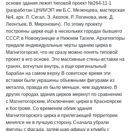
основе здания лежит типовой проект №264-11-1
(разработан ЦНИИЭП им Б.С. Мезенцева, мастерская
№4, арх. Л. Сегал, Э. Акопов, Р. Логинова, инж. Д.
Леонтьев, В. Миронович). По этому проекту
построены цирки ещё в нескольких городах бывшего
СССР, в Новокузнецке и Нижнем Тагиле. Архитекторы
придали индивидуальные черты зданию цирка в
Магнитогорске, что не сразу можно понять типовой
проект в его основе. Это массивные стены-вставки на
гранях, вогнутые внутрь, а еще оригинальный
барабан на самом верху. В советское время эти
вставки были украшены объемными фигурами из
металла, правда их было меньше, чем задумано. В
других городах здания цирков меркнут по сравнению
с Магнитогорским. Исключение: цирки в Красноярске
и Костроме. Со временем облик здания
Магнитогорского цирка и прилегающей территории
менялся не в лучшую сторону. Сначала убрали
фигуры с фасада, затем шар-афишу и клумбу с