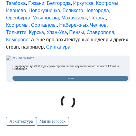
Тамбова
,
Рязани
,
Белгорода
,
Иркутска
,
Костромы
,
Иваново
,
Новокузнецка
,
Великого Новгорода
,
Оренбурга
,
Ульяновска
,
Махачкалы
,
Пскова
,
Костромы
,
Сортавалы
,
Набережных Челнов
,
Тольятти
,
Курска
,
Улан-Удэ
,
Пензы
,
Ставрополя
,
Кемерово
. А еще про архитектурные шедевры других
стран, например,
Сингапура
.
сейчас читают
Суд продлил до 2031 года сроки строительства крупного жилого проекта GloraX в
Петербурге
Читать
Архитектура
Магнитогорск