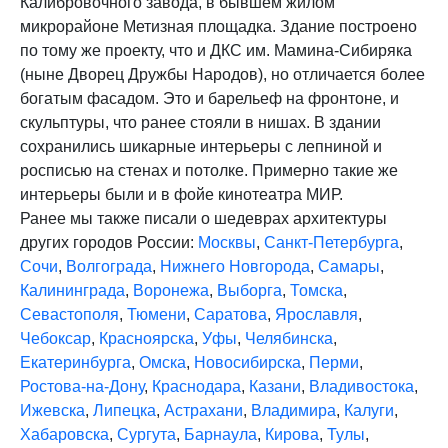
Калибровочного завода, в бывшем жилом
микрорайоне Метизная площадка. Здание построено
по тому же проекту, что и ДКС им. Мамина-Сибиряка
(ныне Дворец Дружбы Народов), но отличается более
богатым фасадом. Это и барельеф на фронтоне, и
скульптуры, что ранее стояли в нишах. В здании
сохранились шикарные интерьеры с лепниной и
росписью на стенах и потолке. Примерно такие же
интерьеры были и в фойе кинотеатра МИР.
Ранее мы также писали о шедеврах архитектуры
других городов России:
Москвы
,
Санкт-Петербурга
,
Сочи
,
Волгограда
,
Нижнего Новгорода
,
Самары
,
Калининграда
,
Воронежа
,
Выборга
,
Томска
,
Севастополя
,
Тюмени
,
Саратова
,
Ярославля
,
Чебоксар
,
Красноярска
,
Уфы
,
Челябинска
,
Екатеринбурга
,
Омска
,
Новосибирска
,
Перми
,
Ростова-на-Дону
,
Краснодара
,
Казани
,
Владивостока
,
Ижевска
,
Липецка
,
Астрахани
,
Владимира
,
Калуги
,
Хабаровска
,
Сургута
,
Барнаула
,
Кирова
,
Тулы
,